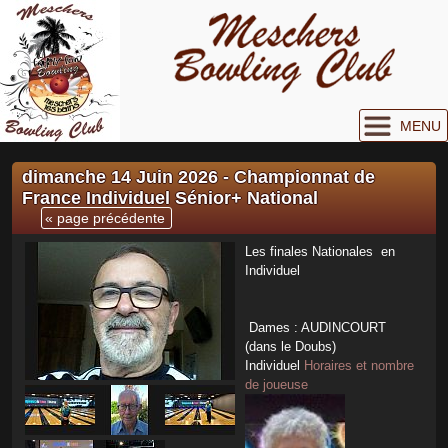
MENU
dimanche 14 Juin 2026 - Championnat de
France Individuel Sénior+ National
« page précédente
Les finales Nationales en
Individuel
Dames : AUDINCOURT
(dans le Doubs)
Individuel
Horaires et nombre
de joueuse