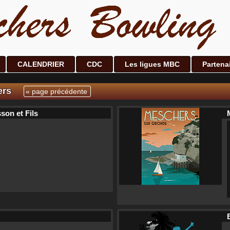
CALENDRIER
CDC
Les ligues MBC
Partena
ers
« page précédente
son et Fils