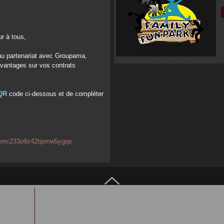
r à tous,
u partenariat avec Groupama,
avantages sur vos contrats
 QR
code ci-dessous et de compléter
7bqmc233o9z42tipmw5ygqs